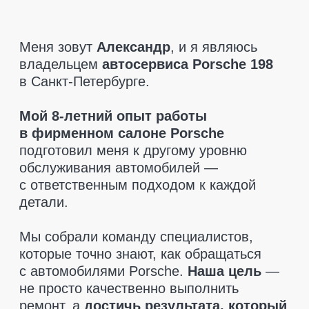
которые точно знают, как обращаться
с автомобилями Porsche.
Наша цель
—
не просто качественно выполнить
ремонт, а
достичь результата, который
полностью удовлетворит клиента.
При диагностике мы указываем только
то, что действительно необходимо
заменить.
Никаких навязанных услуг
—
только рекомендации, если это критично
для безопасности. Мы также поможем
вам
найти запчасти по разумным
ценам
и
предоставляем гарантию
на все детали
, чтобы вы чувствовали
себя в полной безопасности.
Приезжайте, мы позаботимся
о вашем Porsche так, как этого
заслуживает ваш автомобиль!
Оставить заявку