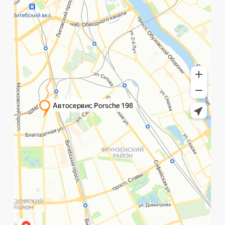
©️ Porsche 198. Все права защищены 2025
Разработка и маркетинг:
Global Code
Политика обработки данных
Главная
Позвонить
What`s app
Контакты
Услуги