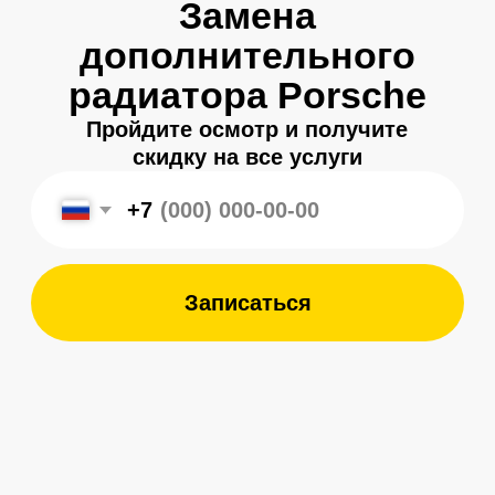
+7
Записаться
Меня зовут
Александр
, и я являюсь
владельцем
автосервиса Porsche 198
в Санкт-Петербурге.
Мой 8-летний опыт работы
в фирменном салоне Porsche
подготовил меня к другому уровню
обслуживания автомобилей —
с ответственным подходом к каждой
детали.
Мы собрали команду специалистов,