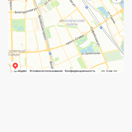
©️ Porsche 198. Все права защищены 2025
Разработка и маркетинг:
Global Code
Политика обработки данных
Главная
Позвонить
What`s app
Контакты
Услуги