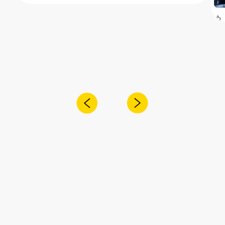
Получите консультацию специалиста
по интересующему вас вопросу
+7
Я согласен с
политикой конфиденциальности
Отправить
Адрес:
Санкт-Петербург,
Рощинская улица, 32Е