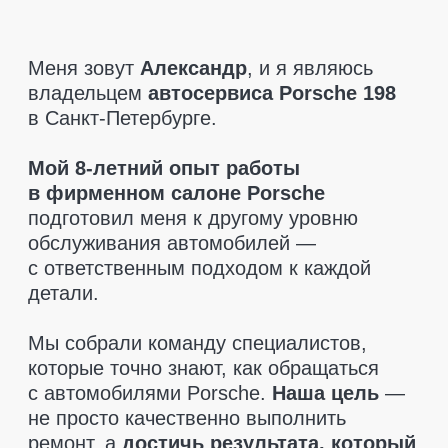
которые точно знают, как обращаться
с автомобилями Porsche.
Наша цель
—
не просто качественно выполнить
ремонт, а
достичь результата, который
полностью удовлетворит клиента.
При диагностике мы указываем только
то, что действительно необходимо
заменить.
Никаких навязанных услуг
—
только рекомендации, если это критично
для безопасности. Мы также поможем
вам
найти запчасти по разумным
ценам
и
предоставляем гарантию
на все детали
, чтобы вы чувствовали
себя в полной безопасности.
Приезжайте, мы позаботимся
о вашем Porsche так, как этого
заслуживает ваш автомобиль!
Оставить заявку