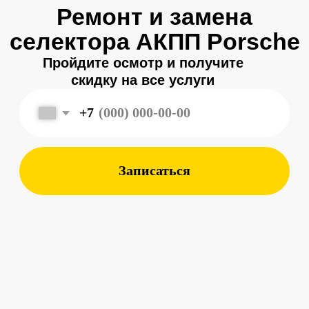
Записаться
Меня зовут
Александр
, и я являюсь
владельцем
автосервиса Porsche 198
в Санкт-Петербурге.
Мой 8-летний опыт работы
в фирменном салоне Porsche
подготовил меня к другому уровню
обслуживания автомобилей —
с ответственным подходом к каждой
детали.
Мы собрали команду специалистов,