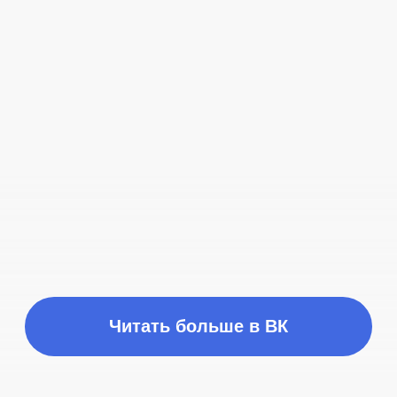
Время работы
ПН-ПТ с 10:00 до 21:00
Соц сети
Наш телефон
+7 (999) 236-90-00