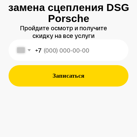
Записаться
Меня зовут
Александр
, и я являюсь
владельцем
автосервиса Porsche 198
в Санкт-Петербурге.
Мой 8-летний опыт работы
в фирменном салоне Porsche
подготовил меня к другому уровню
обслуживания автомобилей —
с ответственным подходом к каждой
детали.
Мы собрали команду специалистов,