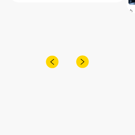
Получите консультацию специалиста
по интересующему вас вопросу
+7
Я согласен с
политикой конфиденциальности
Отправить
Адрес:
Санкт-Петербург,
Рощинская улица, 32Е