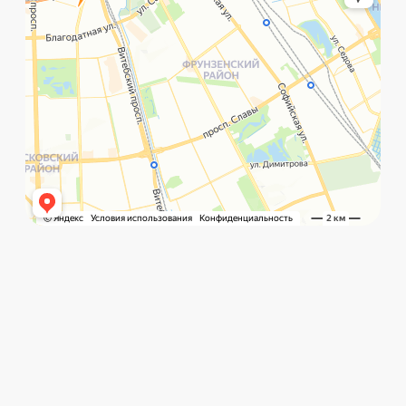
©️ Porsche 198. Все права защищены 2025
Разработка и маркетинг:
Global Code
Политика обработки данных
Главная
Позвонить
What`s app
Контакты
Услуги