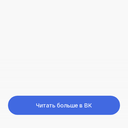
Время работы
ПН-ПТ с 10:00 до 21:00
Соц сети
Наш телефон
+7 (999) 236-90-00