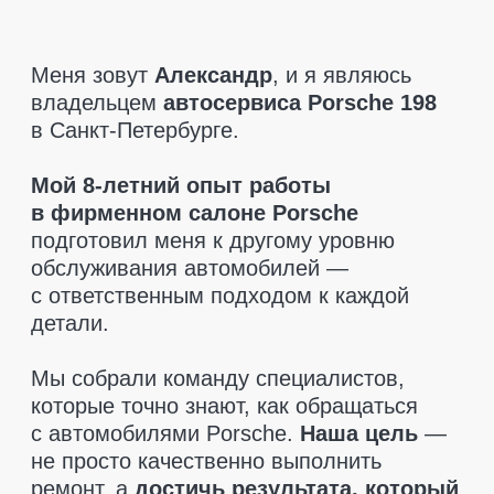
которые точно знают, как обращаться
с автомобилями Porsche.
Наша цель
—
не просто качественно выполнить
ремонт, а
достичь результата, который
полностью удовлетворит клиента.
При диагностике мы указываем только
то, что действительно необходимо
заменить.
Никаких навязанных услуг
—
только рекомендации, если это критично
для безопасности. Мы также поможем
вам
найти запчасти по разумным
ценам
и
предоставляем гарантию
на все детали
, чтобы вы чувствовали
себя в полной безопасности.
Приезжайте, мы позаботимся о вашем
Porsche так, как этого заслуживает ваш
автомобиль!
Оставить заявку