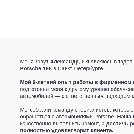
Меня зовут
Александр
, и я являюсь владельцем
а
Porsche 198
в Санкт-Петербурге.
Мой 8-летний опыт работы в фирменном салон
подготовил меня к другому уровню обслуживания
автомобилей — с ответственным подходом к каждо
Мы собрали команду специалистов, которые точно 
обращаться с автомобилями Porsche.
Наша цель
—
качественно выполнить ремонт, а
достичь результ
полностью удовлетворит клиента.
При диагностике мы указываем только то, что дей
необходимо заменить.
Никаких навязанных услуг
рекомендации, если это критично для безопасност
поможем вам
найти запчасти по разумным цена
и
предоставляем гарантию на все детали
, чтобы
вы чувствовали себя в полной безопасности.