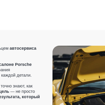
втосервиса
е Porsche
й детали.
знают, как
 не просто
ата, который
ствительно
— только
и. Мы также
м