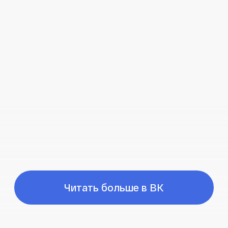
Время работы
ПН-ПТ с 10:00 до 21:00
Соц сети
Наш телефон
+7 (999) 236-90-00