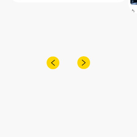
Получите консультацию специалиста
по интересующему вас вопросу
+7
Я согласен с
политикой
конфиденциальности
Отправить
Адрес:
Санкт-Петербург,
Рощинская улица, 32Е