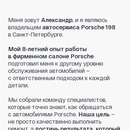
которые точно знают, как обращаться
с автомобилями Porsche.
Наша цель
—
не просто качественно выполнить
ремонт, а
достичь результата, который
полностью удовлетворит клиента.
При диагностике мы указываем только
то, что действительно необходимо
заменить.
Никаких навязанных услуг
—
только рекомендации, если это критично
для безопасности. Мы также поможем
вам
найти запчасти по разумным
ценам
и
предоставляем гарантию
на все детали
, чтобы вы чувствовали
себя в полной безопасности.
Приезжайте, мы позаботимся о вашем
Porsche так, как этого заслуживает ваш
автомобиль!
Оставить заявку