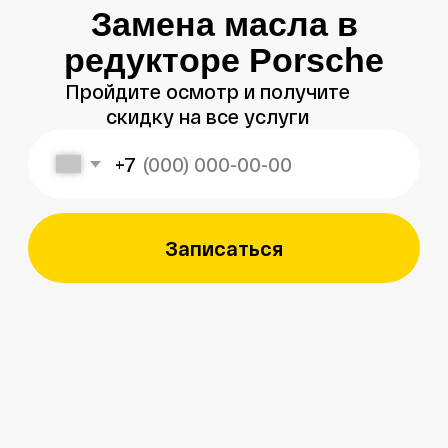
Записаться
Меня зовут
Александр
, и я являюсь
владельцем
автосервиса Porsche 198
в Санкт-Петербурге.
Мой 8-летний опыт работы
в фирменном салоне Porsche
подготовил меня к другому уровню
обслуживания автомобилей —
с ответственным подходом к каждой
детали.
Мы собрали команду специалистов,