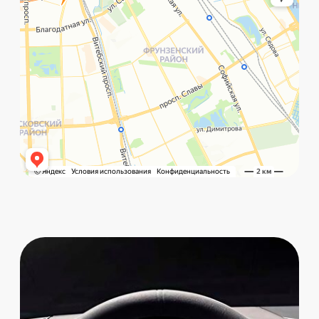
©️ Porsche 198. Все права защищены 2025
Разработка и маркетинг:
Global Code
Политика обработки данных
Главная
Позвонить
What`s app
Контакты
Услуги