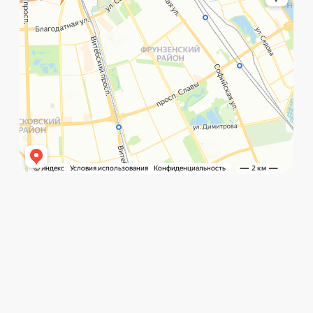
©️ Porsche 198. Все права защищены 2025
Разработка и маркетинг:
Global Code
Политика обработки данных
Главная
Позвонить
What`s app
Контакты
Услуги