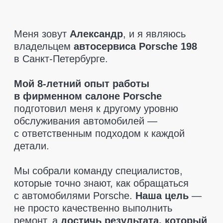
которые точно знают, как обращаться
с автомобилями Porsche.
Наша цель
—
не просто качественно выполнить
ремонт, а
достичь результата, который
полностью удовлетворит клиента.
При диагностике мы указываем только
то, что действительно необходимо
заменить.
Никаких навязанных услуг
—
только рекомендации, если это критично
для безопасности. Мы также поможем
вам
найти запчасти по разумным
ценам
и
предоставляем гарантию
на все детали
, чтобы вы чувствовали
себя в полной безопасности.
Приезжайте, мы позаботимся о вашем
Porsche так, как этого заслуживает ваш
автомобиль!
Оставить заявку