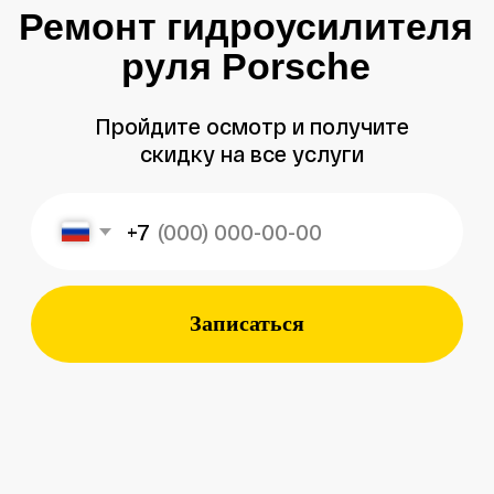
+7
Записаться
Меня зовут
Александр
, и я являюсь
владельцем
автосервиса Porsche 198
в Санкт-Петербурге.
Мой 8-летний опыт работы
в фирменном салоне Porsche
подготовил меня к другому уровню
обслуживания автомобилей —
с ответственным подходом к каждой
детали.
Мы собрали команду специалистов,