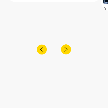
Получите консультацию специалиста
по интересующему вас вопросу
+7
Я согласен с
политикой конфиденциальности
Отправить
Адрес:
Санкт-Петербург,
Рощинская улица, 32Е