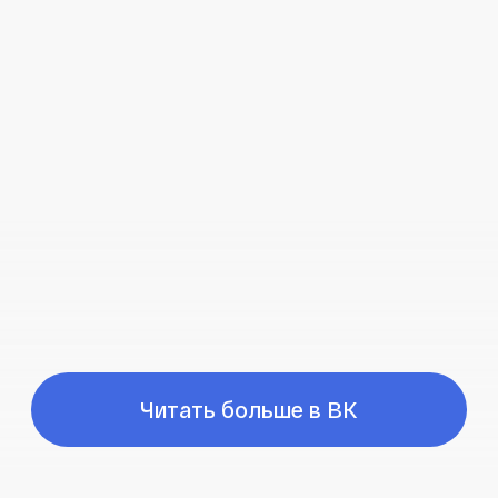
Время работы
ПН-ПТ с 10:00 до 21:00
Соц сети
Наш телефон
+7 (999) 236-90-00