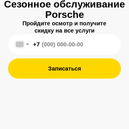
Записаться
Меня зовут
Александр
, и я являюсь
владельцем
автосервиса Porsche 198
в Санкт-Петербурге.
Мой 8-летний опыт работы
в фирменном салоне Porsche
подготовил меня к другому уровню
обслуживания автомобилей —
с ответственным подходом к каждой
детали.
Мы собрали команду специалистов,