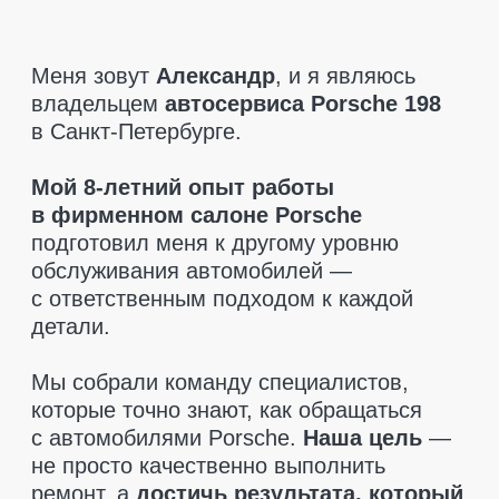
которые точно знают, как обращаться
с автомобилями Porsche.
Наша цель
—
не просто качественно выполнить
ремонт, а
достичь результата, который
полностью удовлетворит клиента.
При диагностике мы указываем только
то, что действительно необходимо
заменить.
Никаких навязанных услуг
—
только рекомендации, если это критично
для безопасности. Мы также поможем
вам
найти запчасти по разумным
ценам
и
предоставляем гарантию
на все детали
, чтобы вы чувствовали
себя в полной безопасности.
Приезжайте, мы позаботимся
о вашем Porsche так, как этого
заслуживает ваш автомобиль!
Оставить заявку