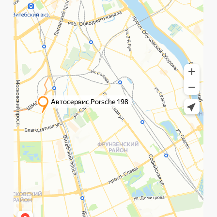
©️ Porsche 198. Все права защищены 2025
Разработка и маркетинг:
Global Code
Политика обработки данных
Главная
Позвонить
What`s app
Контакты
Услуги