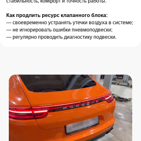
Бесплатный осмотр
стабильность, комфорт и точность работы.
1 системы при первом
обращении
Как продлить ресурс клапанного блока:
— своевременно устранять утечки воздуха в системе;
Записаться с бонусом
— не игнорировать ошибки пневмоподвески;
— регулярно проводить диагностику подвески.