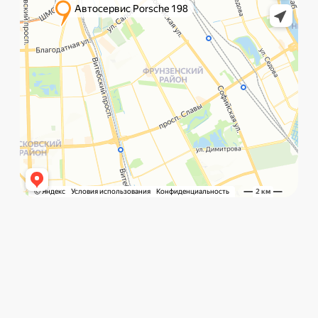
Политика обработки данных
Главная
Позвонить
What`s app
Контакты
Услуги