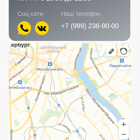
Главная
Услуги
Контакты
+7 (999) 236-90-00
Санкт-Петербург,
ПН-ПТ
Рощинская улица, 32Е
с 10:00 до 21:00
©️ Porsche 198. Все права защищены 2025
Разработка и маркетинг:
Global Code