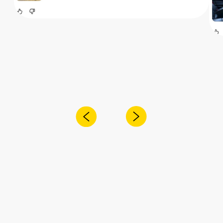
+7
Я согласен с
политикой конфиденциальности
Отправить
Адрес:
Санкт-Петербург,
Рощинская улица, 32Е
Время работы
ПН-ПТ с 10:00 до 21:00
Соц сети
Наш телефон
+7 (999) 236-90-00