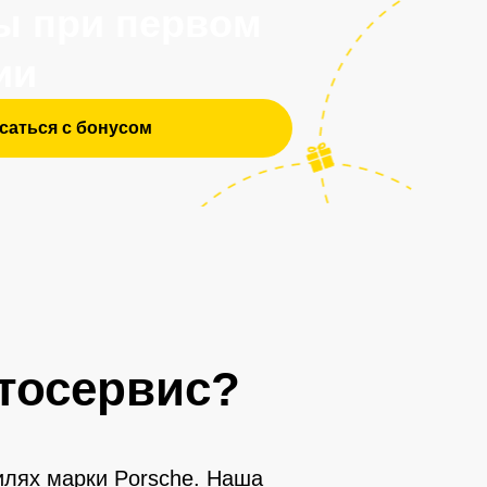
тосервис?
илях марки Porsche. Наша