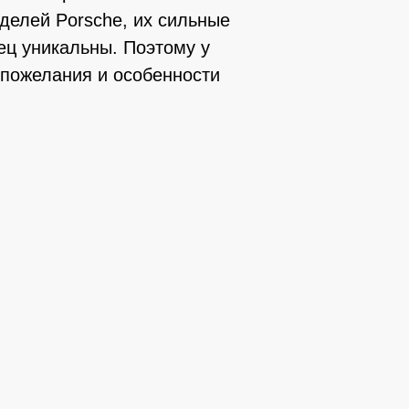
делей Porsche, их сильные
ец уникальны. Поэтому у
 пожелания и особенности
Богдан Кр
03
Отличный сервис, 
специалист, прост
разбирающимся в т
доволен,обслужива