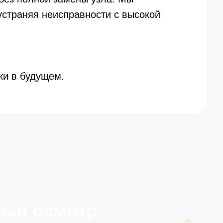
устраняя неисправности с высокой
ки в будущем.
смотр
 первом
усом