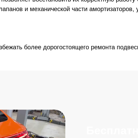
лапанов и механической части амортизаторов, 
збежать более дорогостоящего ремонта подвес
Бесплатный о
1 системы при
обращении
Записаться с бон