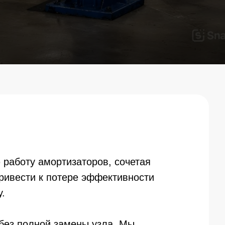
работу амортизаторов, сочетая
ривести к потере эффективности
.
без полной замены узла. Мы