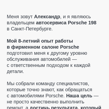
которые точно знают, как обращаться
с автомобилями Porsche.
Наша цель
—
не просто качественно выполнить
ремонт, а
достичь результата, который
полностью удовлетворит клиента.
При диагностике мы указываем только
то, что действительно необходимо
заменить.
Никаких навязанных услуг
—
только рекомендации, если это критично
для безопасности. Мы также поможем
вам
найти запчасти по разумным
ценам
и
предоставляем гарантию
на все детали
, чтобы вы чувствовали
себя в полной безопасности.
Приезжайте, мы позаботимся
о вашем Porsche так, как этого
заслуживает ваш автомобиль!
Оставить заявку