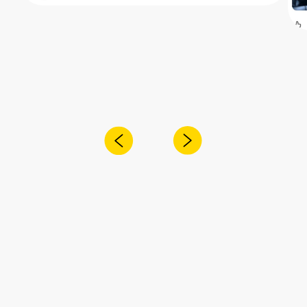
Получите консультацию специалиста
по интересующему вас вопросу
+7
Я согласен с
политикой конфиденциальности
Отправить
Адрес:
Санкт-Петербург,
Рощинская улица, 32Е