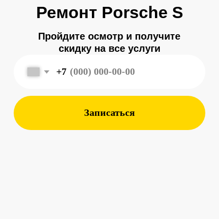
Записаться
Меня зовут
Александр
, и я являюсь
владельцем
автосервиса Porsche 198
в Санкт-Петербурге.
Мой 8-летний опыт работы
в фирменном салоне Porsche
подготовил меня к другому уровню
обслуживания автомобилей —
с ответственным подходом к каждой
детали.
Мы собрали команду специалистов,