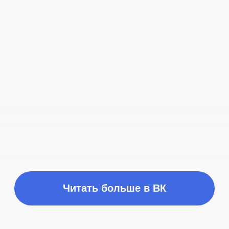
Время работы
ПН-ПТ с 10:00 до 21:00
Соц сети
Наш телефон
+7 (999) 236-90-00