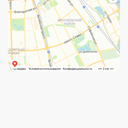
©️ Porsche 198. Все права защищены 2025
Разработка и маркетинг:
Global Code
Политика обработки данных
Главная
Позвонить
What`s app
Контакты
Услуги