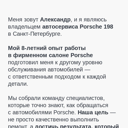
которые точно знают, как обращаться
с автомобилями Porsche.
Наша цель
—
не просто качественно выполнить
ремонт, а
достичь результата, который
полностью удовлетворит клиента.
При диагностике мы указываем только
то, что действительно необходимо
заменить.
Никаких навязанных услуг
—
только рекомендации, если это критично
для безопасности. Мы также поможем
вам
найти запчасти по разумным
ценам
и
предоставляем гарантию
на все детали
, чтобы вы чувствовали
себя в полной безопасности.
Приезжайте, мы позаботимся
о вашем Porsche так, как этого
заслуживает ваш автомобиль!
Оставить заявку