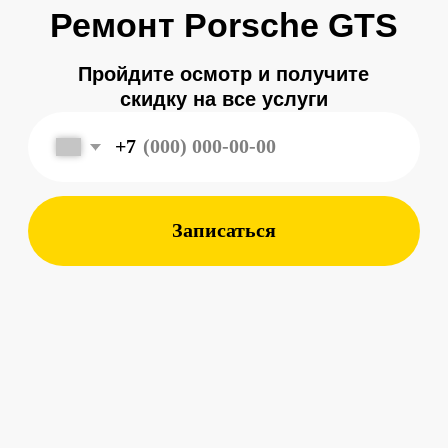
Записаться
Меня зовут
Александр
, и я являюсь
владельцем
автосервиса Porsche 198
в Санкт-Петербурге.
Мой 8-летний опыт работы
в фирменном салоне Porsche
подготовил меня к другому уровню
обслуживания автомобилей —
с ответственным подходом к каждой
детали.
Мы собрали команду специалистов,