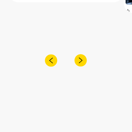
Получите консультацию специалиста
по интересующему вас вопросу
+7
Я согласен с
политикой конфиденциальности
Отправить
Адрес:
Санкт-Петербург,
Рощинская улица, 32Е