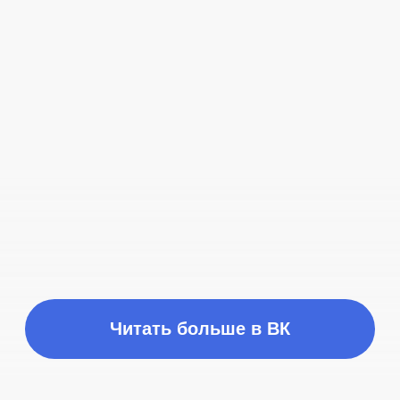
Время работы
ПН-ПТ с 10:00 до 21:00
Соц сети
Наш телефон
+7 (999) 236-90-00