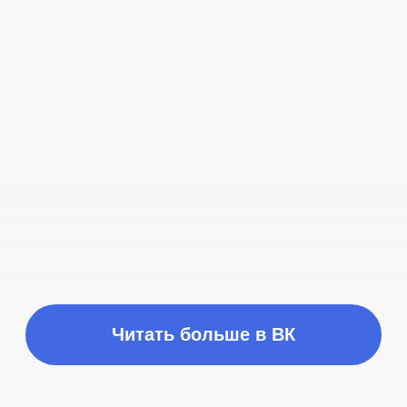
Время работы
ПН-ПТ с 10:00 до 21:00
Соц сети
Наш телефон
+7 (999) 236-90-00