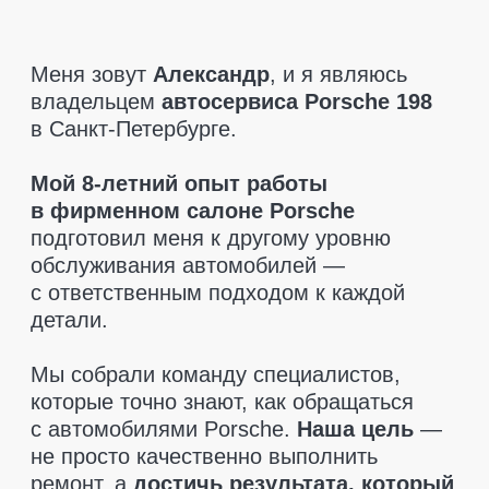
которые точно знают, как обращаться
с автомобилями Porsche.
Наша цель
—
не просто качественно выполнить
ремонт, а
достичь результата, который
полностью удовлетворит клиента.
При диагностике мы указываем только
то, что действительно необходимо
заменить.
Никаких навязанных услуг
—
только рекомендации, если это критично
для безопасности. Мы также поможем
вам
найти запчасти по разумным
ценам
и
предоставляем гарантию
на все детали
, чтобы вы чувствовали
себя в полной безопасности.
Приезжайте, мы позаботимся
о вашем Porsche так, как этого
заслуживает ваш автомобиль!
Оставить заявку