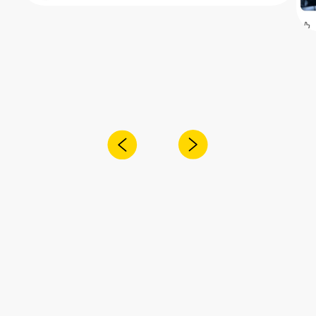
Получите консультацию специалиста
по интересующему вас вопросу
+7
Я согласен с
политикой конфиденциальности
Отправить
Адрес:
Санкт-Петербург,
Рощинская улица, 32Е