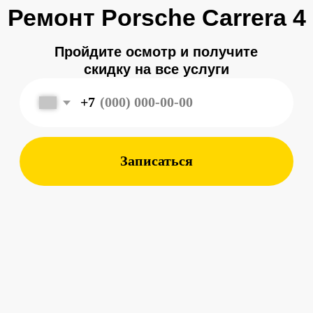
Записаться
Меня зовут
Александр
, и я являюсь
владельцем
автосервиса Porsche 198
в Санкт-Петербурге.
Мой 8-летний опыт работы
в фирменном салоне Porsche
подготовил меня к другому уровню
обслуживания автомобилей —
с ответственным подходом к каждой
детали.
Мы собрали команду специалистов,