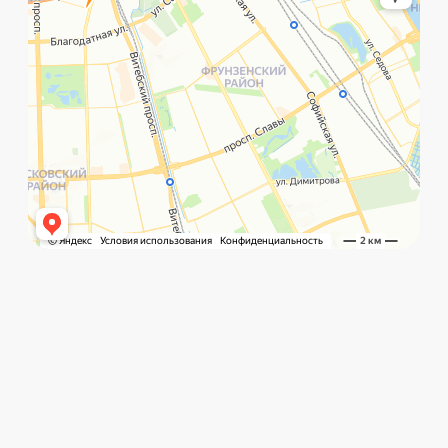
©️ Porsche 198. Все права защищены 2025
Разработка и маркетинг:
Global Code
Политика обработки данных
Главная
Позвонить
What`s app
Контакты
Услуги