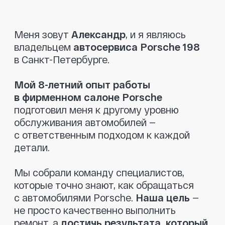
которые точно знают, как обращаться
с автомобилями Porsche.
Наша цель
—
не просто качественно выполнить
ремонт, а
достичь результата, который
полностью удовлетворит клиента.
При диагностике мы указываем только
то, что действительно необходимо
заменить.
Никаких навязанных услуг
—
только рекомендации, если это критично
для безопасности. Мы также поможем
вам
найти запчасти по разумным
ценам
и
предоставляем гарантию
на все детали
, чтобы вы чувствовали
себя в полной безопасности.
Приезжайте, мы позаботимся о вашем
Porsche так, как этого заслуживает ваш
автомобиль!
Оставить заявку