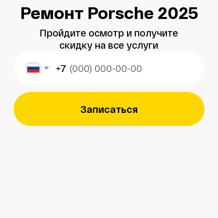
Записаться
Меня зовут
Александр
, и я являюсь
владельцем
автосервиса Porsche 198
в Санкт-Петербурге.
Мой 8-летний опыт работы
в фирменном салоне Porsche
подготовил меня к другому уровню
обслуживания автомобилей —
с ответственным подходом к каждой
детали.
Мы собрали команду специалистов,