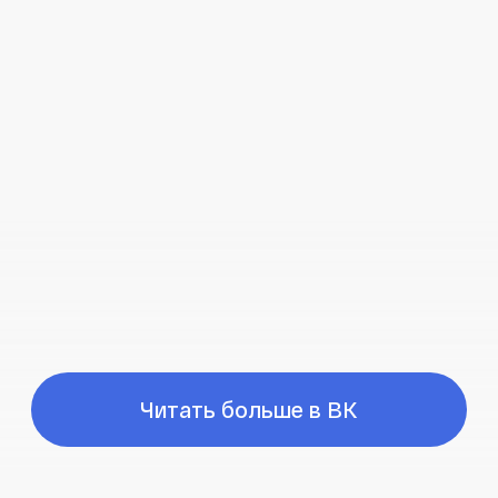
Время работы
ПН-ПТ с 10:00 до 21:00
Соц сети
Наш телефон
+7 (999) 236-90-00