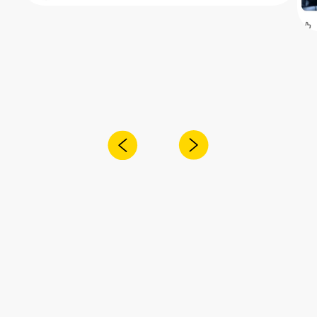
Получите консультацию специалиста
по интересующему вас вопросу
+7
Я согласен с
политикой
конфиденциальности
Отправить
Адрес:
Санкт-Петербург,
Рощинская улица, 32Е