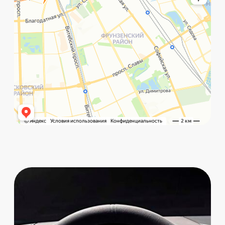
©️ Porsche 198. Все права защищены 2025
Разработка и маркетинг:
Global Code
Политика обработки данных
Главная
Позвонить
What`s app
Контакты
Услуги