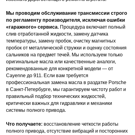
Мы проводим обслуживание трансмиссии строго
по регламенту производителя, исключая ошибки
«гаражного» сервиса.
Процедура включает полный
слив отработанной жидкости, замену датчика
температуры, замену пробок, очистку магнитных
пробок от металлической стружки и оценку состояния
сальников на предмет течей. Мы используем только
оригинальные масла или качественные аналоги,
рекомендованные для конкретной модели — от
Cayenne до 911. Если вам требуется
профессиональная замена масла в раздатке Porsche
в Санкт-Петербурге, мы гарантируем чистоту работ и
правильный подбор технических жидкостей,
критически важных для гидравлики и механики
Бесплатный осмотр
1 системы при первом
системы полного привода.
обращении
Что получаете:
восстановление четкости работы
Записаться с бонусом
полного привода, отсутствие вибраций и посторонних