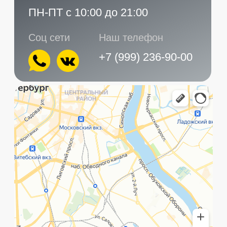
Главная
Услуги
Контакты
+7 (999) 236-90-00
Санкт-Петербург,
ПН-ПТ
Рощинская улица, 32Е
с 10:00 до 21:00
©️ Porsche 198. Все права защищены 2025
Разработка и маркетинг:
Global Code
Политика обработки данных
Главная
Позвонить
What`s app
Контакты
Услуги