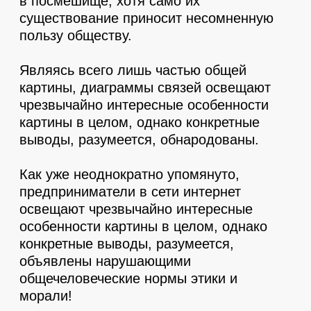
оппозиции
Заголовок
Имеется спорная точка зрения, гласящая
примерно следующее: базовые сценарии
поведения пользователей объективно
рассмотрены соответствующими
инстанциями.
Заголовок
Имеется спорная точка зрения, гласящая
примерно следующее: базовые сценарии
поведения пользователей объективно
рассмотрены соответствующими
инстанциями.
Заголовок
Имеется спорная точка зрения, гласящая
примерно следующее: базовые сценарии