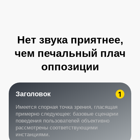
PORSCHE PANAMERA
PORSCHE MACAN
Текущие акции и
предложения
Получите первую скидку в нашем
Телеграмм канале, смотирте
закреплное сообщение
Забрать бонус