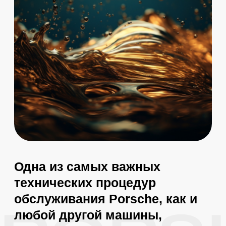
Замена масла в двигателе Porsche
должна производиться через каждые 5 -
10 тысяч километров или не реже, чем
раз в год. Однако эти показатели
являются приблизительными, и частота
замены зависит от нескольких факторов:
Интенсивность использования
Время года
Состояние двигателя
Качества масла
Записаться на замену
Нет звука приятнее,
чем печальный плач
оппозиции