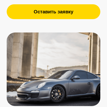
поведения пользователей объективно
рассмотрены соответствующими
инстанциями.
Выберите ваш
автомобиль
PORSCHE 718
PORSCHE TAYCAN
PORSCHE CAYENNE
PORSCHE 911