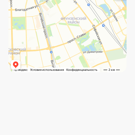
+7 (999) 236-90-00
Санкт-Петербург,
ПН-ПТ
Рощинская улица, 32Е
с 10:00 до 21:00
Мы используем cookie для быстрой и удобной
©️ Porsche 198. Все права защищены 2025
работы сайта. Продолжая пользоваться сайтом,
вы даете согласие на использование файлов
Разработка и маркетинг:
Global Code
cookie.
Подробнее
.
Политика обработки данных
Принять
Главная
Позвонить
What`s app
Контакты
Услуги