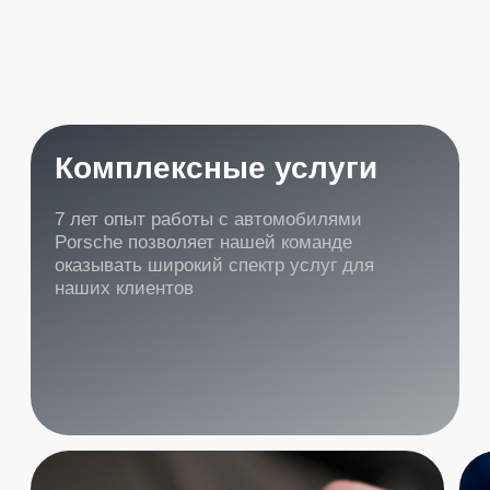
Масляный сервис 2.9 3.0
Масляный сервис
V6 , 9Y , 971
9Y , 97
Включает в себя замену масла ,
Включает в себя замен
масляного фильтра , сливной пробки и
масляного фильтра, сл
салонного фильтра Используем
салонного фильтра. И
оригинальные материалы
оригинальные матери
27 400 ₽
Стоимость:
Стоимость:
Продолжительность
1-2 часа
Продолжительность
Записаться
Записаться