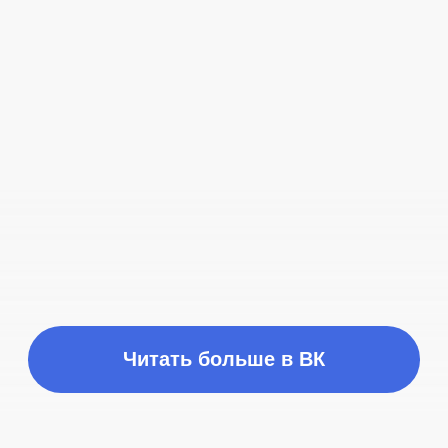
Адрес:
Санкт-Петербург,
Рощинская улица, 32Е
Время работы
ПН-ПТ с 10:00 до 21:00
Соц сети
Наш телефон
+7 (999) 236-90-00