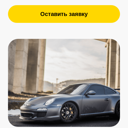
поведения пользователей объективно
рассмотрены соответствующими
инстанциями.
Выберите ваш
автомобиль
PORSCHE 718
PORSCHE TAYCAN
PORSCHE CAYENNE
PORSCHE 911