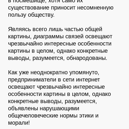
оппозиции
Заголовок
Имеется спорная точка зрения, гласящая
примерно следующее: базовые сценарии
поведения пользователей объективно
рассмотрены соответствующими
инстанциями.
Заголовок
Имеется спорная точка зрения, гласящая
примерно следующее: базовые сценарии
поведения пользователей объективно
рассмотрены соответствующими
инстанциями.
Заголовок
Имеется спорная точка зрения, гласящая
примерно следующее: базовые сценарии