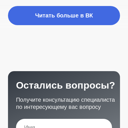
Главная
Позвонить
What`s app
Контакты
Услуги