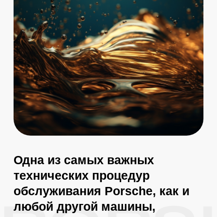
Замена масла в двигателе Porsche
должна производиться через каждые 5 -
10 тысяч километров или не реже, чем
раз в год. Однако эти показатели
являются приблизительными, и частота
замены зависит от нескольких факторов:
Интенсивность использования
Время года
Состояние двигателя
Качества масла
Записаться на замену
Нет звука приятнее,
чем печальный плач
оппозиции