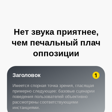
PORSCHE PANAMERA
PORSCHE MACAN
Текущие акции и
предложения
Получите первую скидку в нашем
Телеграмм канале, смотирте
закреплное сообщение
Забрать бонус