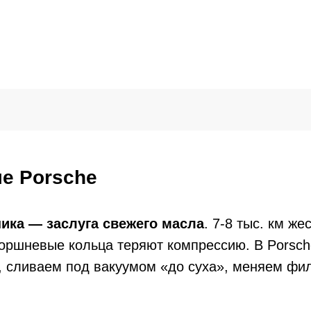
ле Porsche
ика — заслуга свежего масла
. 7-8 тыс. км ж
 поршневые кольца теряют компрессию. В Porsc
C, сливаем под вакуумом «до суха», меняем фи