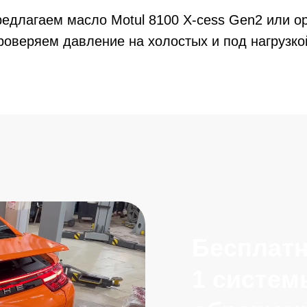
длагаем масло Motul 8100 X-cess Gen2 или ор
роверяем давление на холостых и под нагрузк
Бесплатный о
1 системы при
обращении
Записаться с бон