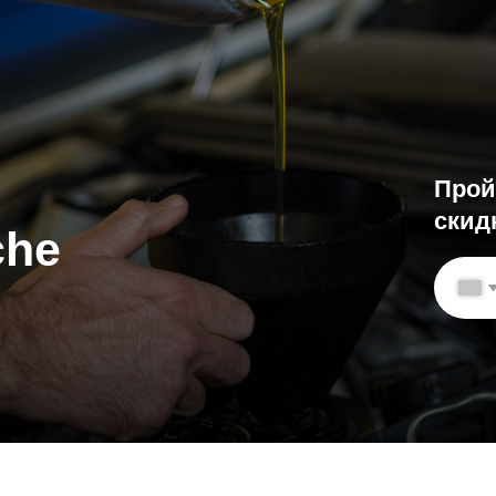
Пройдите осмо
скидку на все 
e
+7