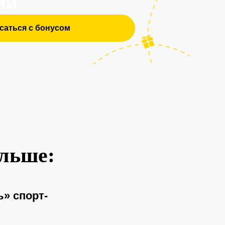
ольше:
ь» спорт-