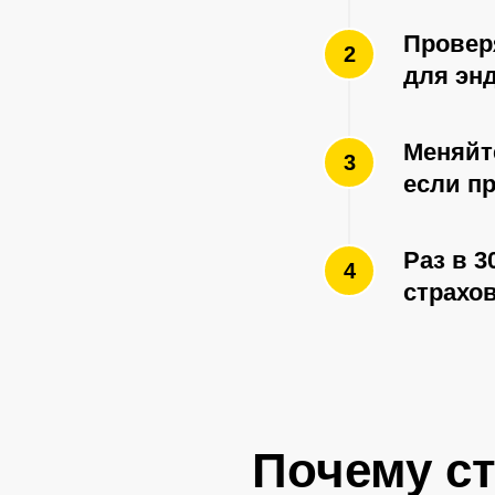
Проверя
для эн
Меняйте
если п
Раз в 3
страхов
Почему с