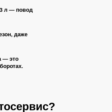
,3 л — повод
езон, даже
а — это
боротах.
тосервис?