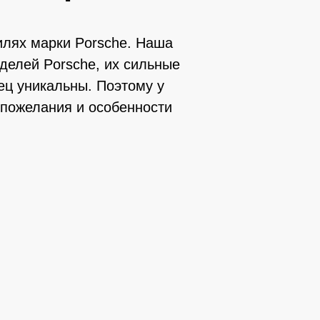
илях марки Porsche. Наша
делей Porsche, их сильные
ец уникальны. Поэтому у
 пожелания и особенности
Богдан Кр
03
Отличный сервис, 
специалист, прост
разбирающимся в т
доволен,обслужива