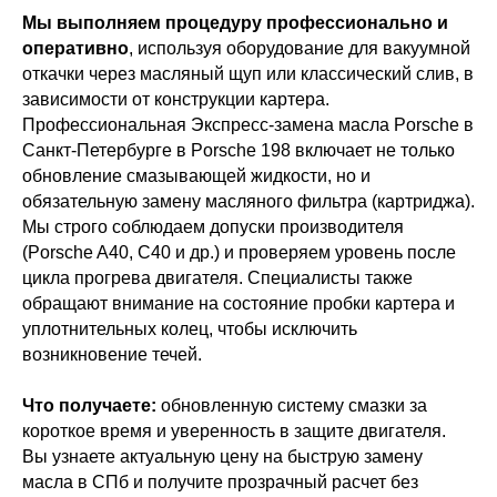
Мы выполняем процедуру профессионально и
оперативно
, используя оборудование для вакуумной
откачки через масляный щуп или классический слив, в
зависимости от конструкции картера.
Профессиональная Экспресс-замена масла Porsche в
Санкт-Петербурге в Porsche 198 включает не только
обновление смазывающей жидкости, но и
обязательную замену масляного фильтра (картриджа).
Мы строго соблюдаем допуски производителя
(Porsche A40, C40 и др.) и проверяем уровень после
цикла прогрева двигателя. Специалисты также
обращают внимание на состояние пробки картера и
Бесплатный осмотр
уплотнительных колец, чтобы исключить
1 системы при первом
возникновение течей.
обращении
Записаться с бонусом
Что получаете:
обновленную систему смазки за
короткое время и уверенность в защите двигателя.
Вы узнаете актуальную цену на быструю замену
масла в СПб и получите прозрачный расчет без