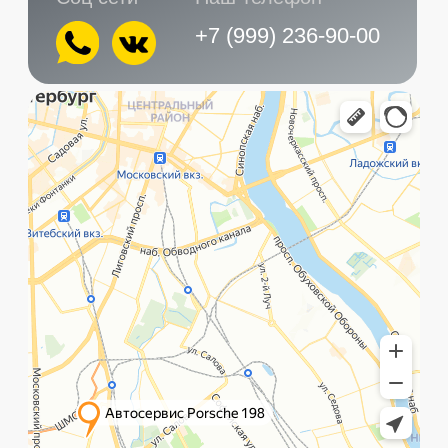
Главная
Услуги
Контакты
+7 (999) 236-90-00
Санкт-Петербург,
ПН-ПТ
Рощинская улица, 32Е
с 10:00 до 21:00
©️ Porsche 198. Все права защищены 2025
Разработка и маркетинг:
Global Code
Политика обработки данных
Главная
Позвонить
What`s app
Контакты
Услуги