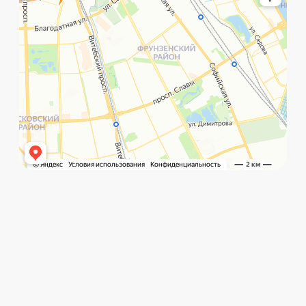
©️ Porsche 198. Все права защищены 2025
Разработка и маркетинг:
Global Code
Политика обработки данных
Главная
Позвонить
What`s app
Контакты
Услуги