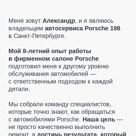
которые точно знают, как обращаться
с автомобилями Porsche.
Наша цель
—
не просто качественно выполнить
ремонт, а
достичь результата, который
полностью удовлетворит клиента.
При диагностике мы указываем только
то, что действительно необходимо
заменить.
Никаких навязанных услуг
—
только рекомендации, если это критично
для безопасности. Мы также поможем
вам
найти запчасти по разумным
ценам
и
предоставляем гарантию
на все детали
, чтобы вы чувствовали
себя в полной безопасности.
Приезжайте, мы позаботимся
о вашем Porsche так, как этого
заслуживает ваш автомобиль!
Оставить заявку