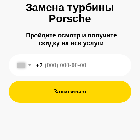
+7
Записаться
Меня зовут
Александр
, и я являюсь
владельцем
автосервиса Porsche 198
в Санкт-Петербурге.
Мой 8-летний опыт работы
в фирменном салоне Porsche
подготовил меня к другому уровню
обслуживания автомобилей —
с ответственным подходом к каждой
детали.
Мы собрали команду специалистов,