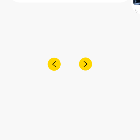
Получите консультацию специалиста
по интересующему вас вопросу
+7
Я согласен с
политикой конфиденциальности
Отправить
Адрес:
Санкт-Петербург,
Рощинская улица, 32Е