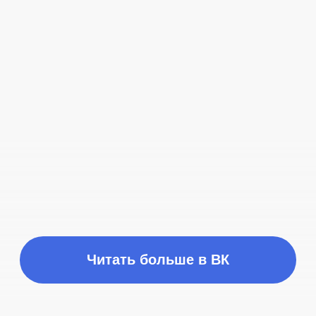
Время работы
ПН-ПТ с 10:00 до 21:00
Соц сети
Наш телефон
+7 (999) 236-90-00