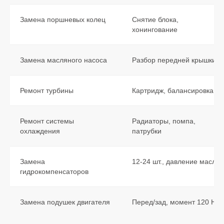
Замена поршневых колец
Снятие блока,
хонингование
Замена масляного насоса
Разбор передней крышки
Ремонт турбины
Картридж, балансировка
Ремонт системы
Радиаторы, помпа,
охлаждения
патрубки
Замена
12-24 шт., давление масла
гидрокомпенсаторов
Бесплатный осмотр
Замена подушек двигателя
Перед/зад, момент 120 Н·м
1 системы при первом
обращении