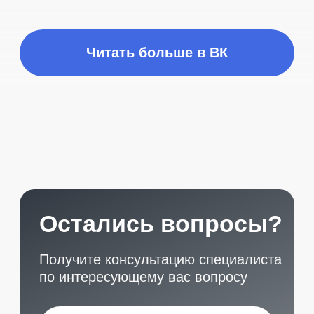
©️ Porsche 198. Все права защищены 2025
Разработка и маркетинг:
Global Code
Политика обработки данных
Главная
Позвонить
What`s app
Контакты
Услуги