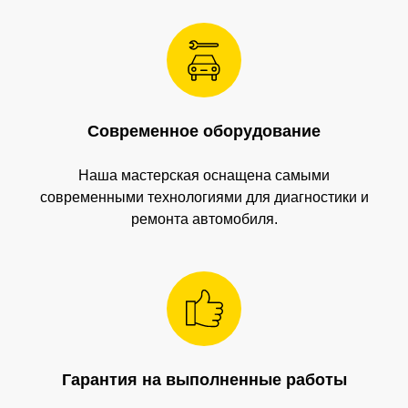
Санкт-Петербург,
Рощинская улица, 32Е
Время работы
ПН-ПТ с 10:00 до 21:00
Соц сети
Наш телефон
Современное оборудование
+7 (999) 236-90-00
Наша мастерская оснащена самыми
современными технологиями для диагностики и
ремонта автомобиля.
Гарантия на выполненные работы