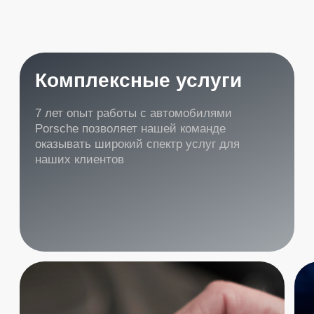
Масляный сервис 2.9 3.0
Масляный сервис
V6 , 9Y , 971
9Y , 97
Включает в себя замену масла ,
Включает в себя замен
масляного фильтра , сливной пробки и
масляного фильтра, сл
салонного фильтра Используем
салонного фильтра. И
оригинальные материалы
оригинальные матери
27 400 ₽
Стоимость:
Стоимость:
Продолжительность
1-2 часа
Продолжительность
Записаться
Записаться
Стоимость ремонта
двигателя Porsche