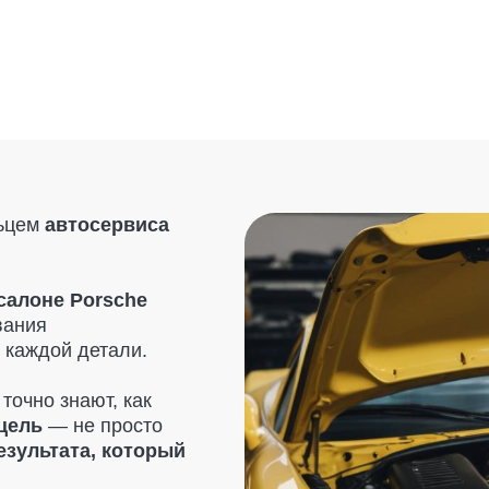
втосервиса
е Porsche
й детали.
знают, как
 не просто
ата, который
ствительно
— только
и. Мы также
м