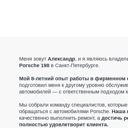
Меня зовут
Александр
, и я являюсь владельцем
а
Porsche 198
в Санкт-Петербурге.
Мой 8-летний опыт работы в фирменном салон
подготовил меня к другому уровню обслуживания
автомобилей — с ответственным подходом к каждо
Мы собрали команду специалистов, которые точно 
обращаться с автомобилями Porsche.
Наша цель
—
качественно выполнить ремонт, а
достичь результ
полностью удовлетворит клиента.
При диагностике мы указываем только то, что дей
необходимо заменить.
Никаких навязанных услуг
рекомендации, если это критично для безопасност
поможем вам
найти запчасти по разумным цена
и
предоставляем гарантию на все детали
, чтобы
вы чувствовали себя в полной безопасности.