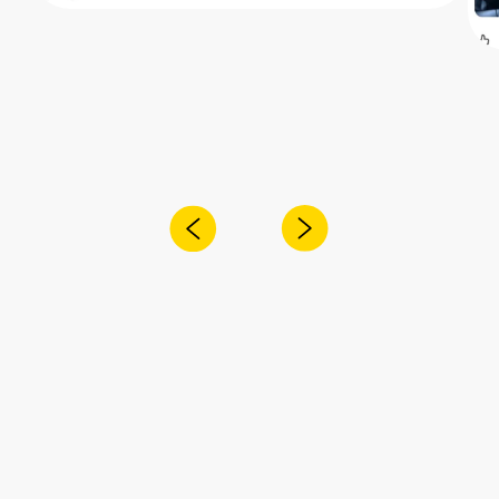
Получите консультацию специалиста
по интересующему вас вопросу
+7
Я согласен с
политикой
конфиденциальности
Отправить
Адрес:
Санкт-Петербург,
Рощинская улица, 32Е