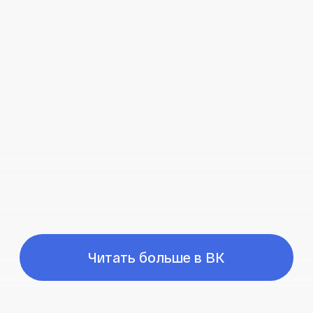
Время работы
ПН-ПТ с 10:00 до 21:00
Соц сети
Наш телефон
+7 (999) 236-90-00