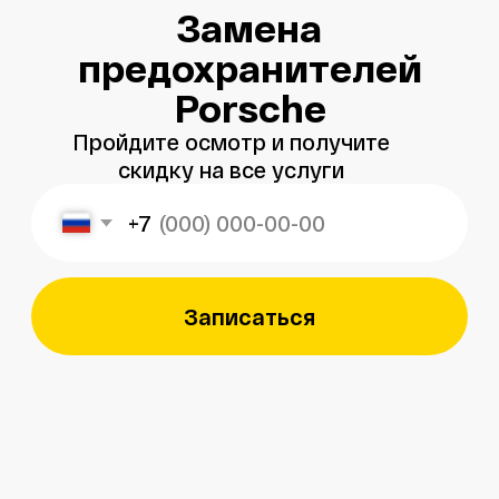
+7
Записаться
Меня зовут
Александр
, и я являюсь
владельцем
автосервиса Porsche 198
в Санкт-Петербурге.
Мой 8-летний опыт работы
в фирменном салоне Porsche
подготовил меня к другому уровню
обслуживания автомобилей —
с ответственным подходом к каждой
детали.
Мы собрали команду специалистов,