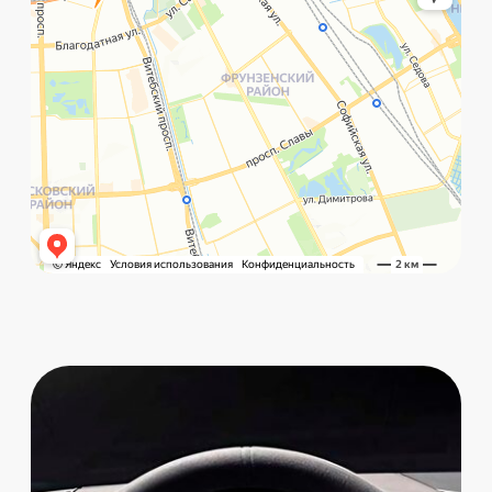
©️ Porsche 198. Все права защищены 2025
Разработка и маркетинг:
Global Code
Политика обработки данных
Главная
Позвонить
What`s app
Контакты
Услуги