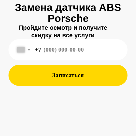
Записаться
Меня зовут
Александр
, и я являюсь
владельцем
автосервиса Porsche 198
в Санкт-Петербурге.
Мой 8-летний опыт работы
в фирменном салоне Porsche
подготовил меня к другому уровню
обслуживания автомобилей —
с ответственным подходом к каждой
детали.
Мы собрали команду специалистов,