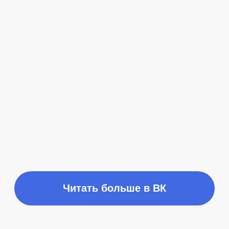
Время работы
ПН-ПТ с 10:00 до 21:00
Соц сети
Наш телефон
+7 (999) 236-90-00