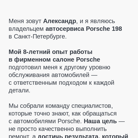
которые точно знают, как обращаться
с автомобилями Porsche.
Наша цель
—
не просто качественно выполнить
ремонт, а
достичь результата, который
полностью удовлетворит клиента.
При диагностике мы указываем только
то, что действительно необходимо
заменить.
Никаких навязанных услуг
—
только рекомендации, если это критично
для безопасности. Мы также поможем
вам
найти запчасти по разумным
ценам
и
предоставляем гарантию
на все детали
, чтобы вы чувствовали
себя в полной безопасности.
Приезжайте, мы позаботимся
о вашем Porsche так, как этого
заслуживает ваш автомобиль!
Оставить заявку