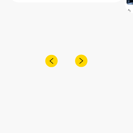
Получите консультацию специалиста
по интересующему вас вопросу
+7
Я согласен с
политикой конфиденциальности
Отправить
Адрес:
Санкт-Петербург,
Рощинская улица, 32Е