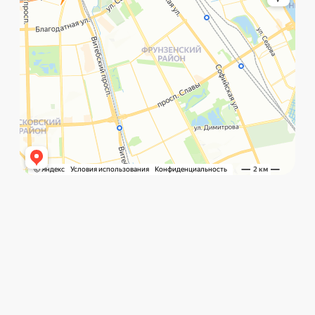
©️ Porsche 198. Все права защищены 2025
Разработка и маркетинг:
Global Code
Политика обработки данных
Главная
Позвонить
What`s app
Контакты
Услуги