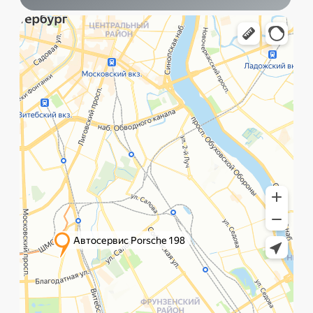
+7 (999) 236-90-00
Санкт-Петербург,
ПН-ПТ
Рощинская улица, 32Е
с 10:00 до 21:00
©️ Porsche 198. Все права защищены 2025
Разработка и маркетинг:
Global Code
Политика обработки данных
Главная
Позвонить
What`s app
Контакты
Услуги