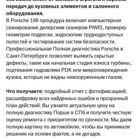
передач до кузовных элементов и салонного
оборудования.
В Porsche 198 процедура включает компьютерное
сканирование дилерским сканером PIWIS, проверку
геометрии подвески, эндоскопию труднодоступных
полостей и тестирование систем безопасности.
Профессиональная Полная диагностика Porsche в
Санкт-Петербурге позволяет выявить скрытые
дефекты, такие как начальная стадия износа турбины,
подтекания гидравлики PDK или микроповреждения
Бесплатный осмотр
1 системы при первом
кузова, которые не видны невооруженным глазом.
обращении
Что получаете:
подробный отчет с фотофиксацией,
Записаться с бонусом
расшифровку всех найденных ошибок и прозрачный
план действий. Вы узнаете актуальную цену на
полную диагностику Порше в СПб и получите честную
оценку ремонта с приоритетом по срочности. Мы даем
полную картину по автомобилю, чтобы вы принимали
решение на основе фактов, а не догадок.