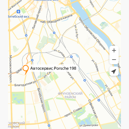
Рощинская улица, 32Е
с 10:00 до 21:00
©️ Porsche 198. Все права защищены 2025
Разработка и маркетинг:
Global Code
Политика обработки данных
Главная
Позвонить
What`s app
Контакты
Услуги