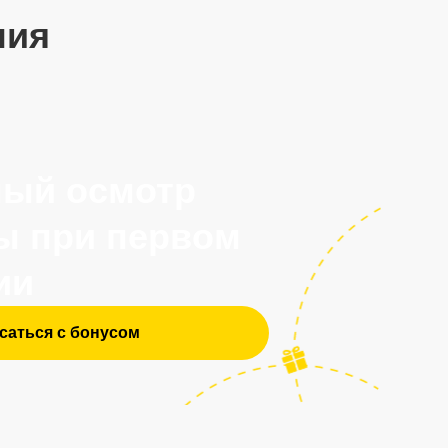
 первом
усом