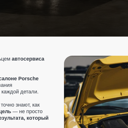
втосервиса
е Porsche
й детали.
знают, как
 не просто
ата, который
ствительно
— только
и. Мы также
м