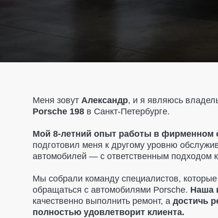
Меня зовут
Александр
, и я являюсь владельцем
а
Porsche 198
в Санкт-Петербурге.
Мой 8-летний опыт работы в фирменном салон
подготовил меня к другому уровню обслуживания
автомобилей — с ответственным подходом к каждо
Мы собрали команду специалистов, которые точно 
обращаться с автомобилями Porsche.
Наша цель
—
качественно выполнить ремонт, а
достичь результ
полностью удовлетворит клиента.
При диагностике мы указываем только то, что дей
необходимо заменить.
Никаких навязанных услуг
рекомендации, если это критично для безопасност
поможем вам
найти запчасти по разумным цена
и
предоставляем гарантию на все детали
, чтобы
вы чувствовали себя в полной безопасности.