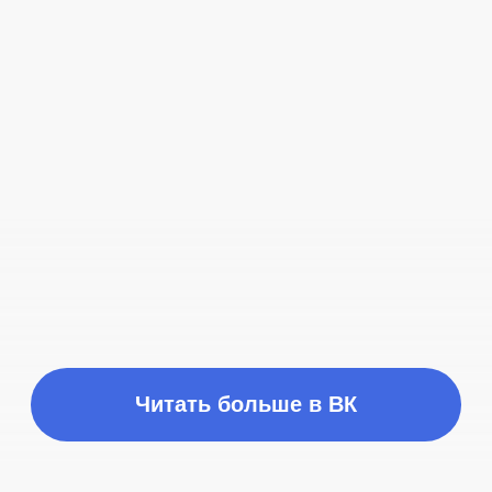
Время работы
ПН-ПТ с 10:00 до 21:00
Соц сети
Наш телефон
+7 (999) 236-90-00