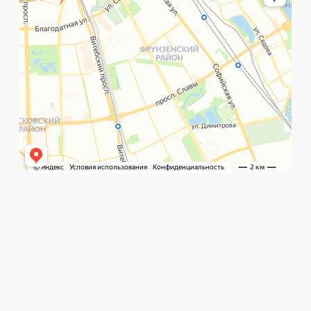
©️ Porsche 198. Все права защищены 2025
Разработка и маркетинг:
Global Code
Политика обработки данных
Главная
Позвонить
What`s app
Контакты
Услуги