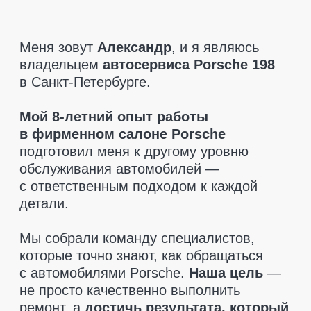
которые точно знают, как обращаться
с автомобилями Porsche.
Наша цель
—
не просто качественно выполнить
ремонт, а
достичь результата, который
полностью удовлетворит клиента.
При диагностике мы указываем только
то, что действительно необходимо
заменить.
Никаких навязанных услуг
—
только рекомендации, если это критично
для безопасности. Мы также поможем
вам
найти запчасти по разумным
ценам
и
предоставляем гарантию
на все детали
, чтобы вы чувствовали
себя в полной безопасности.
Приезжайте, мы позаботимся
о вашем Porsche так, как этого
заслуживает ваш автомобиль!
Оставить заявку