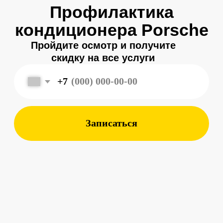
Записаться
Меня зовут
Александр
, и я являюсь
владельцем
автосервиса Porsche 198
в Санкт-Петербурге.
Мой 8-летний опыт работы
в фирменном салоне Porsche
подготовил меня к другому уровню
обслуживания автомобилей —
с ответственным подходом к каждой
детали.
Мы собрали команду специалистов,