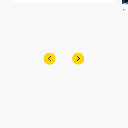
Получите консультацию специалиста
по интересующему вас вопросу
+7
Я согласен с
политикой конфиденциальности
Отправить
Адрес:
Санкт-Петербург,
Рощинская улица, 32Е