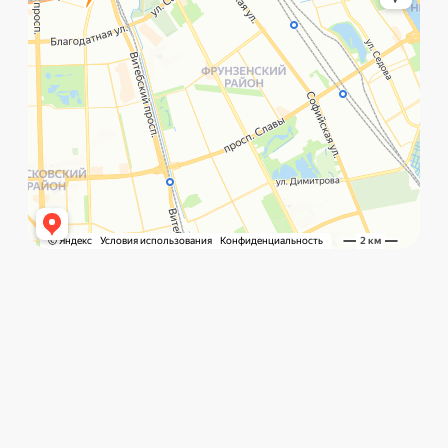
©️ Porsche 198. Все права защищены 2025
Разработка и маркетинг:
Global Code
Политика обработки данных
Главная
Позвонить
What`s app
Контакты
Услуги