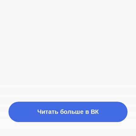
Время работы
ПН-ПТ с 10:00 до 21:00
Соц сети
Наш телефон
+7 (999) 236-90-00