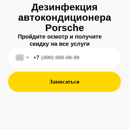
+7
Записаться
Меня зовут
Александр
, и я являюсь
владельцем
автосервиса Porsche 198
в Санкт-Петербурге.
Мой 8-летний опыт работы
в фирменном салоне Porsche
подготовил меня к другому уровню
обслуживания автомобилей —
с ответственным подходом к каждой
детали.
Мы собрали команду специалистов,