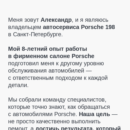
которые точно знают, как обращаться
с автомобилями Porsche.
Наша цель
—
не просто качественно выполнить
ремонт, а
достичь результата, который
полностью удовлетворит клиента.
При диагностике мы указываем только
то, что действительно необходимо
заменить.
Никаких навязанных услуг
—
только рекомендации, если это критично
для безопасности. Мы также поможем
вам
найти запчасти по разумным
ценам
и
предоставляем гарантию
на все детали
, чтобы вы чувствовали
себя в полной безопасности.
Приезжайте, мы позаботимся
о вашем Porsche так, как этого
заслуживает ваш автомобиль!
Оставить заявку