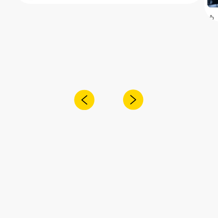
Получите консультацию специалиста
по интересующему вас вопросу
+7
Я согласен с
политикой конфиденциальности
Отправить
Адрес:
Санкт-Петербург,
Рощинская улица, 32Е