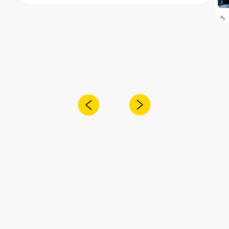
Получите консультацию специалиста
по интересующему вас вопросу
+7
Я согласен с
политикой конфиденциальности
Отправить
Адрес:
Санкт-Петербург,
Рощинская улица, 32Е