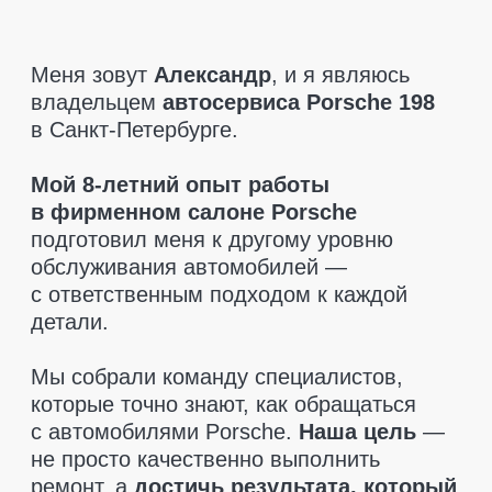
которые точно знают, как обращаться
с автомобилями Porsche.
Наша цель
—
не просто качественно выполнить
ремонт, а
достичь результата, который
полностью удовлетворит клиента.
При диагностике мы указываем только
то, что действительно необходимо
заменить.
Никаких навязанных услуг
—
только рекомендации, если это критично
для безопасности. Мы также поможем
вам
найти запчасти по разумным
ценам
и
предоставляем гарантию
на все детали
, чтобы вы чувствовали
себя в полной безопасности.
Приезжайте, мы позаботимся
о вашем Porsche так, как этого
заслуживает ваш автомобиль!
Оставить заявку