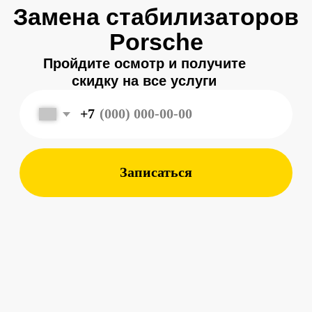
Записаться
Меня зовут
Александр
, и я являюсь
владельцем
автосервиса Porsche 198
в Санкт-Петербурге.
Мой 8-летний опыт работы
в фирменном салоне Porsche
подготовил меня к другому уровню
обслуживания автомобилей —
с ответственным подходом к каждой
детали.
Мы собрали команду специалистов,