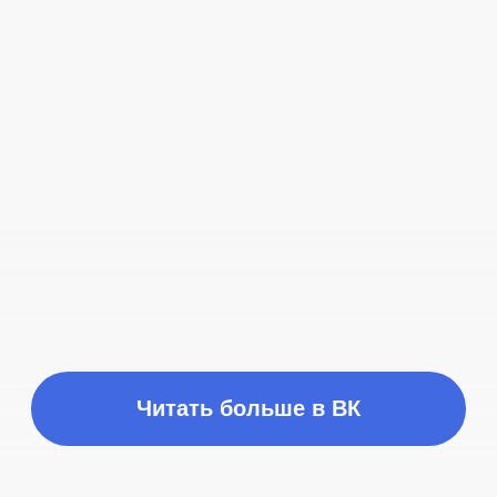
Время работы
ПН-ПТ с 10:00 до 21:00
Соц сети
Наш телефон
+7 (999) 236-90-00