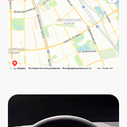
©️ Porsche 198. Все права защищены 2025
Разработка и маркетинг:
Global Code
Политика обработки данных
Главная
Позвонить
What`s app
Контакты
Услуги