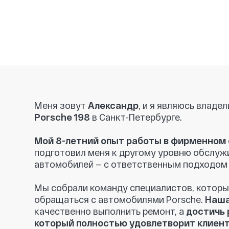
Меня зовут
Александр
, и я являюсь владельцем
Porsche 198
в Санкт-Петербурге.
Мой 8-летний опыт работы в фирменном салон
подготовил меня к другому уровню обслуживани
автомобилей — с ответственным подходом к кажд
Мы собрали команду специалистов, которые точн
обращаться с автомобилями Porsche.
Наша цель
качественно выполнить ремонт, а
достичь резул
который полностью удовлетворит клиента.
При диагностике мы указываем только то, что де
необходимо заменить.
Никаких навязанных усл
рекомендации, если это критично для безопасно
поможем вам
найти запчасти по разумным цен
и
предоставляем гарантию на все детали
, что
вы чувствовали себя в полной безопасности.