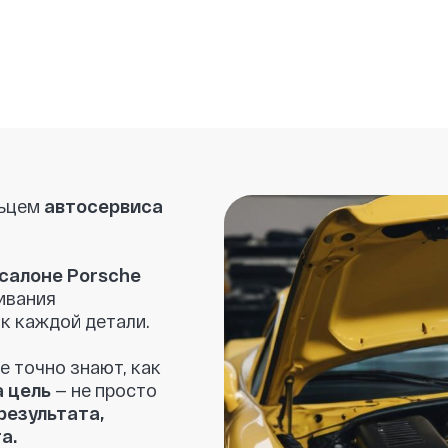
автосервиса
е Porsche
я
ой детали.
о знают, как
— не просто
ьтата,
йствительно
уг
— только
сти. Мы также
ам
бы