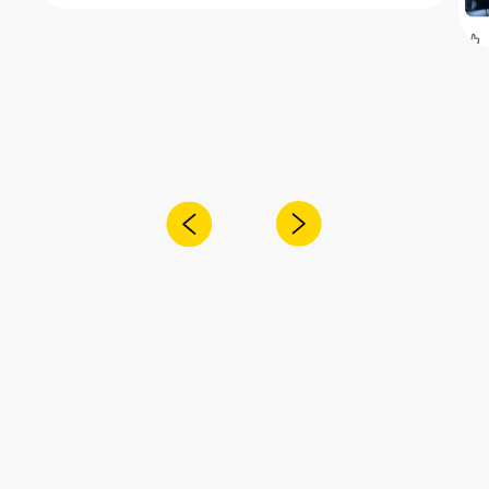
Получите консультацию специалиста
по интересующему вас вопросу
+7
Я согласен с
политикой
конфиденциальности
Отправить
Адрес:
Санкт-Петербург,
Рощинская улица, 32Е