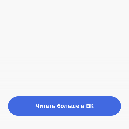
Время работы
ПН-ПТ с 10:00 до 21:00
Соц сети
Наш телефон
+7 (999) 236-90-00