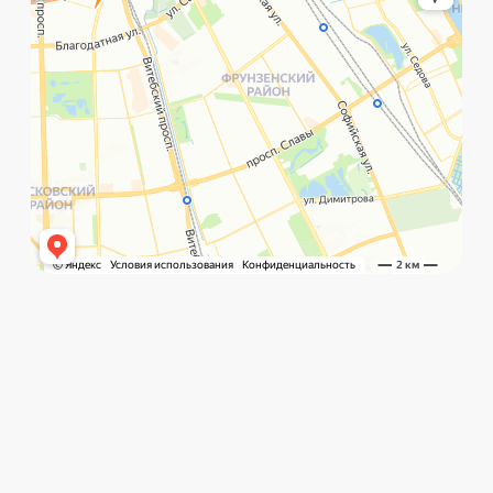
©️ Porsche 198. Все права защищены 2025
Разработка и маркетинг:
Global Code
Политика обработки данных
Главная
Позвонить
What`s app
Контакты
Услуги