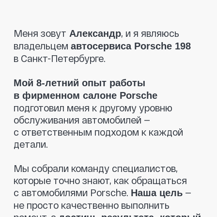
которые точно знают, как обращаться
с автомобилями Porsche.
—
Наша цель
не просто качественно выполнить
ремонт, а
достичь результата, который
полностью удовлетворит клиента.
При диагностике мы указываем только
то, что действительно необходимо
заменить.
—
Никаких навязанных услуг
только рекомендации, если это критично
для безопасности. Мы также поможем
вам
найти запчасти по разумным
и
ценам
предоставляем гарантию
, чтобы вы чувствовали
на все детали
себя в полной безопасности.
Приезжайте, мы позаботимся
о вашем Porsche так, как этого
заслуживает ваш автомобиль!
Оставить заявку