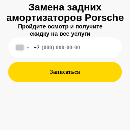
Записаться
Меня зовут
, и я являюсь
Александр
владельцем
автосервиса Porsche 198
в Санкт-Петербурге.
Мой 8-летний опыт работы
в фирменном салоне Porsche
подготовил меня к другому уровню
обслуживания автомобилей —
с ответственным подходом к каждой
детали.
Мы собрали команду специалистов,