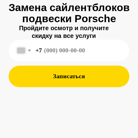
Записаться
Меня зовут
Александр
, и я являюсь
владельцем
автосервиса Porsche 198
в Санкт-Петербурге.
Мой 8-летний опыт работы
в фирменном салоне Porsche
подготовил меня к другому уровню
обслуживания автомобилей —
с ответственным подходом к каждой
детали.
Мы собрали команду специалистов,