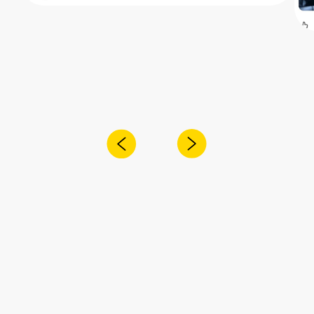
Получите консультацию специалиста
по интересующему вас вопросу
+7
Я согласен с
политикой конфиденциальности
Отправить
Адрес:
Санкт-Петербург,
Рощинская улица, 32Е