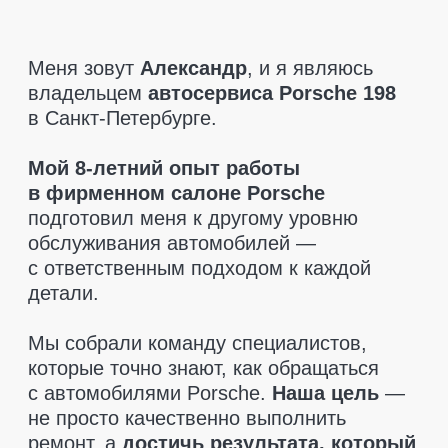
которые точно знают, как обращаться
с автомобилями Porsche.
Наша цель
—
не просто качественно выполнить
ремонт, а
достичь результата, который
полностью удовлетворит клиента.
При диагностике мы указываем только
то, что действительно необходимо
заменить.
Никаких навязанных услуг
—
только рекомендации, если это критично
для безопасности. Мы также поможем
вам
найти запчасти по разумным
ценам
и
предоставляем гарантию
на все детали
, чтобы вы чувствовали
себя в полной безопасности.
Приезжайте, мы позаботимся
о вашем Porsche так, как этого
заслуживает ваш автомобиль!
Оставить заявку