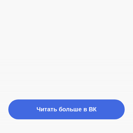
Время работы
ПН-ПТ с 10:00 до 21:00
Соц сети
Наш телефон
+7 (999) 236-90-00