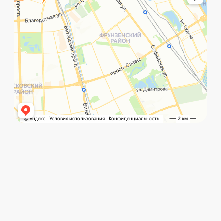
©️ Porsche 198. Все права защищены 2025
Разработка и маркетинг:
Global Code
Политика обработки данных
Главная
Позвонить
What`s app
Контакты
Услуги