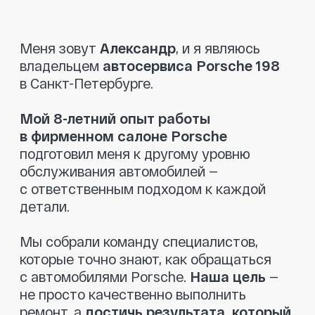
которые точно знают, как обращаться
с автомобилями Porsche.
Наша цель
—
не просто качественно выполнить
ремонт, а
достичь результата, который
полностью удовлетворит клиента.
При диагностике мы указываем только
то, что действительно необходимо
заменить.
Никаких навязанных услуг
—
только рекомендации, если это критично
для безопасности. Мы также поможем
вам
найти запчасти по разумным
ценам
и
предоставляем гарантию
на все детали
, чтобы вы чувствовали
себя в полной безопасности.
Приезжайте, мы позаботимся о вашем
Porsche так, как этого заслуживает ваш
автомобиль!
Оставить заявку