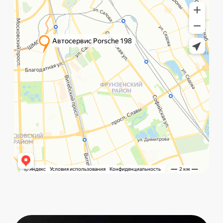
©️ Porsche 198. Все права защищены 2025
Разработка и маркетинг:
Global Code
Политика обработки данных
Главная
Позвонить
What`s app
Контакты
Услуги