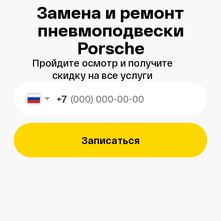
+7
Записаться
Меня зовут
Александр
, и я являюсь
владельцем
автосервиса Porsche 198
в Санкт-Петербурге.
Мой 8-летний опыт работы
в фирменном салоне Porsche
подготовил меня к другому уровню
обслуживания автомобилей —
с ответственным подходом к каждой
детали.
Мы собрали команду специалистов,