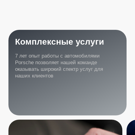
Масляный сервис 2.9 3.0
Масляный сервис
V6 , 9Y , 971
9Y , 97
Включает в себя замену масла ,
Включает в себя замен
масляного фильтра , сливной пробки и
масляного фильтра, сл
салонного фильтра Используем
салонного фильтра. И
оригинальные материалы
оригинальные матери
27 400 ₽
Стоимость:
Стоимость:
Продолжительность
1-2 часа
Продолжительность
Записаться
Записаться
Стоимость