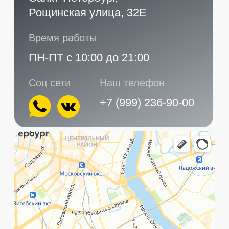
Главная
Услуги
Контакты
+7 (999) 236-90-00
Санкт-Петербург,
ПН-ПТ
Рощинская улица, 32Е
с 10:00 до 21:00
Мы используем cookie для быстрой и удобной
©️ Porsche 198. Все права защищены 2025
работы сайта. Продолжая пользоваться сайтом,
вы даете согласие на использование файлов
Разработка и маркетинг:
Global Code
cookie.
Подробнее
.
Политика обработки данных
Принять
Главная
Позвонить
What`s app
Контакты
Услуги