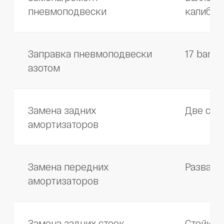
Замена стабилизатора
Демонтаж подрамника,
регулировка
Ремонт подвески «под
Диагностика + все
ключ»
изношенные элементы
Замена рычага подвески
Один рычаг + развал
Замена пружины подвески
Сжатие пружины, проверка
высоты
Замена подшипника
Пресс, момент 340 Н·м
передней ступицы