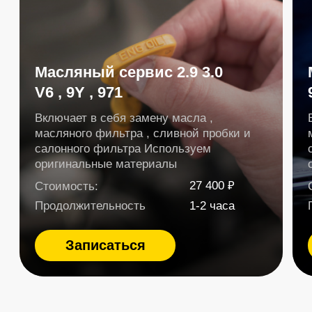
ремонта
подвески
Porsche
Услуга
Что входит
Замена сайлентблоков
6-8 шт., гидропресс, сход-
подвески
развал
Замена/ремонт
Баллон, компрессор,
пневмоподвески
калибровка
Заправка пневмоподвески
17 bar, контроль датчиков
азотом
Замена задних
Две стойки в сборе
амортизаторов