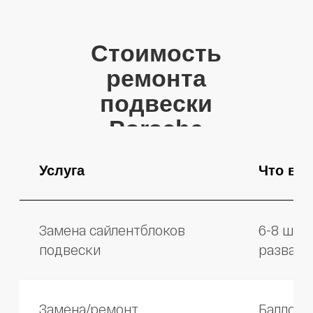
Замена передних
Развал после работ
амортизаторов
Замена задних стоек
Стойка + опора
амортизаторов
Замена амортизаторов
OEM Porsche, калибровка
(комплект 4 шт.)
PASM
Замена стоек
Пара стоек, смазка
стабилизатора
Замена втулок
Перед/зад, смазка Silentex
стабилизатора