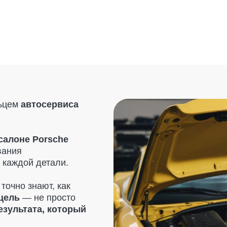
втосервиса
е Porsche
й детали.
знают, как
 не просто
ата, который
ствительно
— только
и. Мы также
м