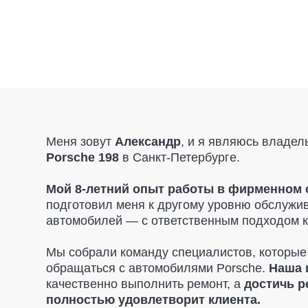
Меня зовут
Александр
, и я являюсь владельцем
а
Porsche 198
в Санкт-Петербурге.
Мой 8-летний опыт работы в фирменном салон
подготовил меня к другому уровню обслуживания
автомобилей — с ответственным подходом к каждо
Мы собрали команду специалистов, которые точно 
обращаться с автомобилями Porsche.
Наша цель
—
качественно выполнить ремонт, а
достичь результ
полностью удовлетворит клиента.
При диагностике мы указываем только то, что дей
необходимо заменить.
Никаких навязанных услуг
рекомендации, если это критично для безопасност
поможем вам
найти запчасти по разумным цена
и
предоставляем гарантию на все детали
, чтобы
вы чувствовали себя в полной безопасности.