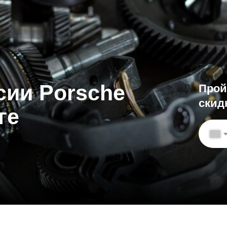
и Porsche
Пройдите осмо
скидку на все 
+7