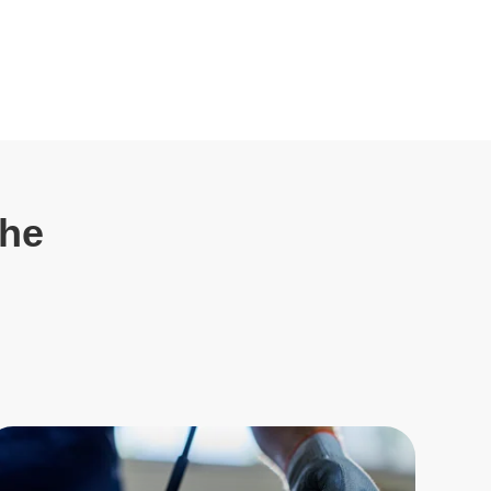
 сервис 4.0
 замену масла , масляного фильтра,
и салонного фильтра.
гинальные материалы