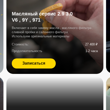
Стоимость:
Стоимость:
27 400 ₽
Продолжительн
Продолжительность
1-2 часа
Записа
Записаться
Осмотр по 110 пунктам
Замена м
Включает в себя комплексный осмотр
Включает в себ
автомобиля + эндоскоп двигателя
всех расходнико
Стоимость:
Стоимость:
11 000 ₽
Продолжительность
1-2 часа
Продолжительн
Записаться
Записа