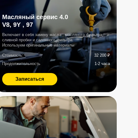
32 200 ₽
ость
1-2 часа
ться
асла АКПП
я комплексную замену
в в коробке
34 400 ₽
ость
2,5 часа
ться