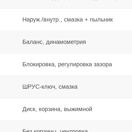
Без корзины, центровка
Подшипники, сальники, шестерни
Слив/залив, магнит
Цепь, подшипники, актуатор
Валы АКПП/редуктора
Аппаратная установка, фильтр