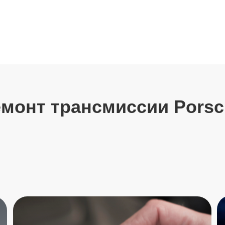
нт трансмиссии Porsche
Масляный
Масляный сервис 2.9 3.0
V8, 9Y , 97
V6 , 9Y , 971
Включает в себя
Включает в себя замену масла , масляного фильтра ,
сливной пробки 
сливной пробки и салонного фильтра.
Используем ори
Используем оригинальные материалы