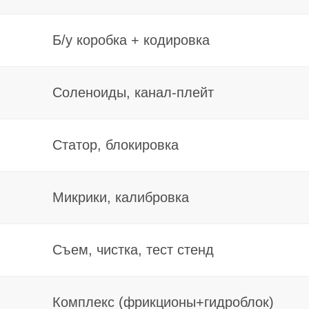
Съем, чистка, тест стенд
Комплекс (фрикционы+гидроблок)
Наруж./внутр., смазка + пыльник
Баланс, динамометрия
Блокировка, регулировка зазора
ШРУС-ключ, смазка
Диск, корзина, выжимной