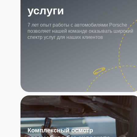
Комплексный осмотр
автомобиля без эндоскопа
Включает в себя: осмотр запотеваний и течей масла;
осмотр ходовой части; чтение памяти неисправностей
Стоимость:
6000 ₽
Продолжительность
1-2 часа
Записаться